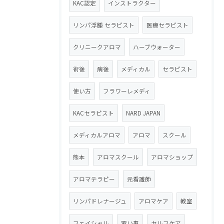
KAC認定
インストラクター
リンパ浮腫 セラピスト
医療セラピスト
クリニークアロマ
ハーブウォーター
術後
病後
メディカル
セラピスト
使い方
フラワーレメディ
KACセラピスト
NARD JAPAN
メディカルアロマ
アロマ
スクール
熊本
アロマスクール
アロマショップ
アロマテラピー
元看護師
リンパドレナージュ
アロマケア
教室
フェイシャル
習い事
セルフケア