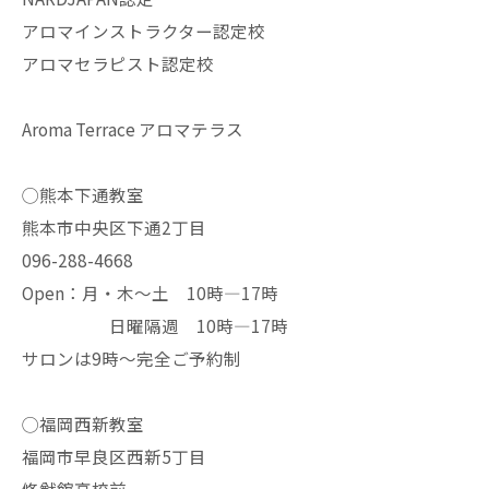
アロマインストラクター認定校
アロマセラピスト認定校
Aroma Terrace アロマテラス
◯熊本下通教室
熊本市中央区下通2丁目
096-288-4668
Open：月・木〜土 10時—17時
日曜隔週 10時—17時
サロンは9時〜完全ご予約制
◯福岡西新教室
福岡市早良区西新5丁目