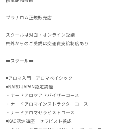
修猷館高校前
プラナロム正規販売店
スクールは対面・オンライン受講
県外からのご受講は交通費支給制度あり
◾️◾️スクール◾️◾️
◾️アロマ入門 アロマベイシック
◾️NARD JAPAN認定講座
・ナードアロマアドバイザーコース
・ナードアロマインストラクターコース
・ナードアロマセラピストコース
◾️KAC認定講座 セラピスト養成