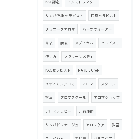
KAC認定
インストラクター
リンパ浮腫 セラピスト
医療セラピスト
クリニークアロマ
ハーブウォーター
術後
病後
メディカル
セラピスト
使い方
フラワーレメディ
KACセラピスト
NARD JAPAN
メディカルアロマ
アロマ
スクール
熊本
アロマスクール
アロマショップ
アロマテラピー
元看護師
リンパドレナージュ
アロマケア
教室
フェイシャル
習い事
セルフケア