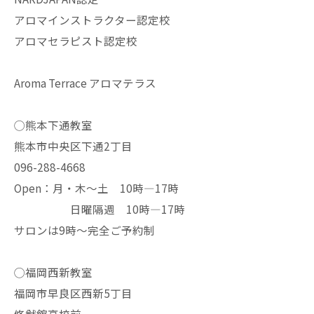
アロマインストラクター認定校
アロマセラピスト認定校
Aroma Terrace アロマテラス
◯熊本下通教室
熊本市中央区下通2丁目
096-288-4668
Open：月・木〜土 10時—17時
日曜隔週 10時—17時
サロンは9時〜完全ご予約制
◯福岡西新教室
福岡市早良区西新5丁目