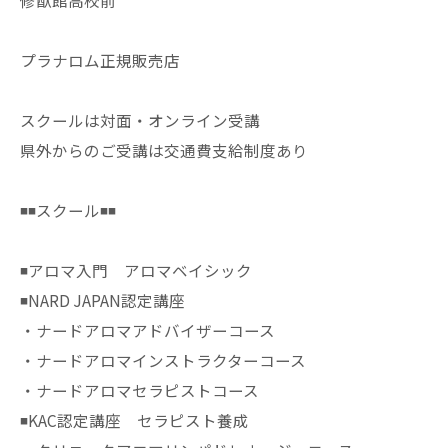
修猷館高校前
プラナロム正規販売店
スクールは対面・オンライン受講
県外からのご受講は交通費支給制度あり
◾️◾️スクール◾️◾️
◾️アロマ入門 アロマベイシック
◾️NARD JAPAN認定講座
・ナードアロマアドバイザーコース
・ナードアロマインストラクターコース
・ナードアロマセラピストコース
◾️KAC認定講座 セラピスト養成