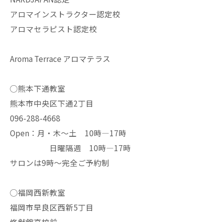
アロマインストラクター認定校
アロマセラピスト認定校
Aroma Terrace アロマテラス
◯熊本下通教室
熊本市中央区下通2丁目
096-288-4668
Open：月・木〜土 10時—17時
日曜隔週 10時—17時
サロンは9時〜完全ご予約制
◯福岡西新教室
福岡市早良区西新5丁目