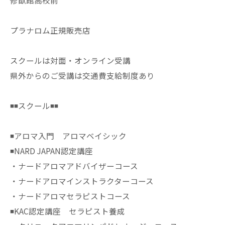
修猷館高校前
プラナロム正規販売店
スクールは対面・オンライン受講
県外からのご受講は交通費支給制度あり
◾️◾️スクール◾️◾️
◾️アロマ入門 アロマベイシック
◾️NARD JAPAN認定講座
・ナードアロマアドバイザーコース
・ナードアロマインストラクターコース
・ナードアロマセラピストコース
◾️KAC認定講座 セラピスト養成