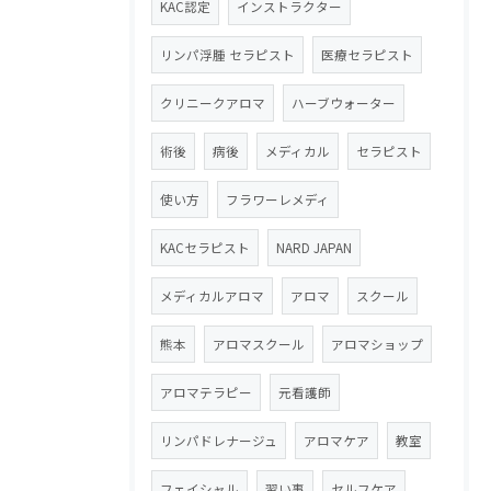
KAC認定
インストラクター
リンパ浮腫 セラピスト
医療セラピスト
クリニークアロマ
ハーブウォーター
術後
病後
メディカル
セラピスト
使い方
フラワーレメディ
KACセラピスト
NARD JAPAN
メディカルアロマ
アロマ
スクール
熊本
アロマスクール
アロマショップ
アロマテラピー
元看護師
リンパドレナージュ
アロマケア
教室
フェイシャル
習い事
セルフケア