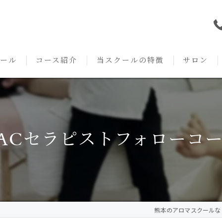
ール
コース紹介
当スクールの特徴
サロン
本校の特徴
NARD JAPAN
資格
サロンメニ
アロマ・アドバイザーコース
みゆき校の特徴
独立開業支援
術後・病後
ACセラピストフォローコ
アロマ・インストラクターコース
挨拶
セルフメディケーション
施術事例
アロマ・セラピストコース
紹介
ハンドマッサージ
KACセラピスト
生の声
オイル
熊本のアロマスクールならAr
クリニークアロマ リンパドレナージュコース