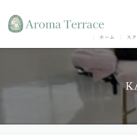
ホーム
スク
熊本
熊本
K
代表
講師
卒講