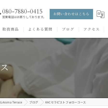
080-7880-0415
お問い合わせはこちら
営業電話はお断りしております。
取扱商品
よくある質問
ブログ
アクセス
ュー
PRANAROM
ケアメニュー
健草医学舎
ース
バッチフラワーレメディ
oma Terrace
ブログ
KACセラピストフォローコース