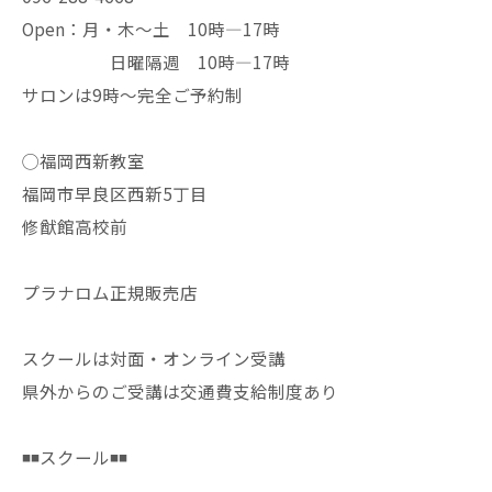
Open：月・木〜土 10時—17時
日曜隔週 10時—17時
サロンは9時〜完全ご予約制
◯福岡西新教室
福岡市早良区西新5丁目
修猷館高校前
プラナロム正規販売店
スクールは対面・オンライン受講
県外からのご受講は交通費支給制度あり
◾️◾️スクール◾️◾️