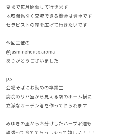
夏まで毎月開催して行きます
地域関係なく交流できる機会は貴重です
セラピストの輪を広げて行きたいです
今回主催の
@jasminehouse.aroma
ありがとうございました
p.s
会場そばにお勤めの卒業生
病院のリハ室から見える駅のホーム横に
立派なガーデン🪴を作っておられます
みゆきの里からお分けしたハーブ🌿達も
頑張って育ててらっしゃって嬉しい！！！