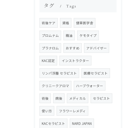
タグ
Tags
術後ケア
資格
健草医学舎
プロムナム
精油
ケモタイプ
プラナロム
おすすめ
アドバイザー
KAC認定
インストラクター
リンパ浮腫 セラピスト
医療セラピスト
クリニークアロマ
ハーブウォーター
術後
病後
メディカル
セラピスト
使い方
フラワーレメディ
KACセラピスト
NARD JAPAN