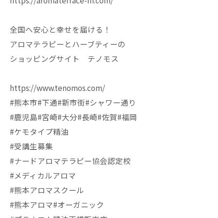
https://aromaterrace-m.com/
全国へ安心と幸せを届ける！
アロマテラピーとハーブティーの
ショッピングサイト テノモス
https://www.tenomos.com/
#熊本市#下通#新市街#シャワー通り
#鹿児島#宮崎#大分#長崎#佐賀#福岡
#ケモタイプ精油
#受講生募集
#ナードアロマテラピー協会認定校
#メディカルアロマ
#熊本アロマスクール
#熊本アロマ#オーガニック