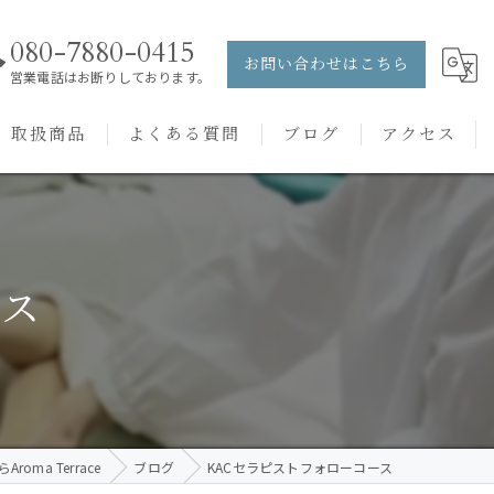
080-7880-0415
お問い合わせはこちら
営業電話はお断りしております。
取扱商品
よくある質問
ブログ
アクセス
ュー
PRANAROM
ケアメニュー
健草医学舎
ース
バッチフラワーレメディ
oma Terrace
ブログ
KACセラピストフォローコース