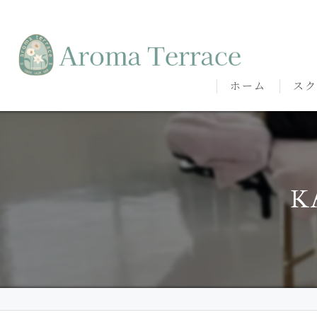
ホーム
スク
熊本
熊本
K
代表
講師
卒講