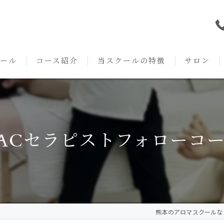
ール
コース紹介
当スクールの特徴
サロン
本校の特徴
NARD JAPAN
資格
サロンメニ
アロマ・アドバイザーコース
みゆき校の特徴
独立開業支援
術後・病後
ACセラピストフォローコ
アロマ・インストラクターコース
挨拶
セルフメディケーション
施術事例
アロマ・セラピストコース
紹介
ハンドマッサージ
KACセラピスト
生の声
オイル
熊本のアロマスクールならAr
クリニークアロマ リンパドレナージュコース