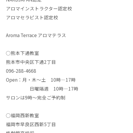
アロマインストラクター認定校
アロマセラピスト認定校
Aroma Terrace アロマテラス
◯熊本下通教室
熊本市中央区下通2丁目
096-288-4668
Open：月・木〜土 10時—17時
日曜隔週 10時—17時
サロンは9時〜完全ご予約制
◯福岡西新教室
福岡市早良区西新5丁目