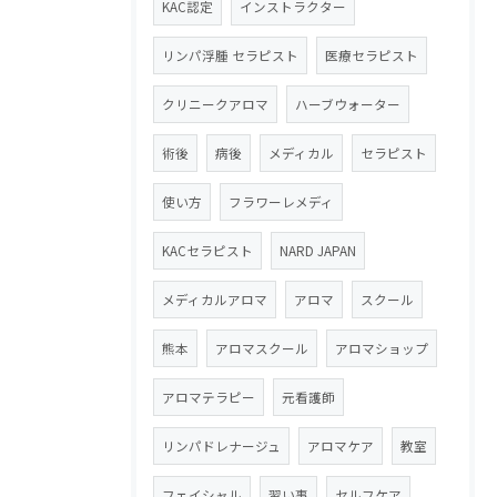
KAC認定
インストラクター
リンパ浮腫 セラピスト
医療セラピスト
クリニークアロマ
ハーブウォーター
術後
病後
メディカル
セラピスト
使い方
フラワーレメディ
KACセラピスト
NARD JAPAN
メディカルアロマ
アロマ
スクール
熊本
アロマスクール
アロマショップ
アロマテラピー
元看護師
リンパドレナージュ
アロマケア
教室
フェイシャル
習い事
セルフケア