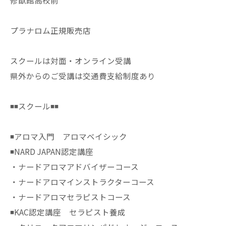
修猷館高校前
プラナロム正規販売店
スクールは対面・オンライン受講
県外からのご受講は交通費支給制度あり
◾️◾️スクール◾️◾️
◾️アロマ入門 アロマベイシック
◾️NARD JAPAN認定講座
・ナードアロマアドバイザーコース
・ナードアロマインストラクターコース
・ナードアロマセラピストコース
◾️KAC認定講座 セラピスト養成