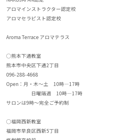
アロマインストラクター認定校
アロマセラピスト認定校
Aroma Terrace アロマテラス
◯熊本下通教室
熊本市中央区下通2丁目
096-288-4668
Open：月・木〜土 10時—17時
日曜隔週 10時—17時
サロンは9時〜完全ご予約制
◯福岡西新教室
福岡市早良区西新5丁目