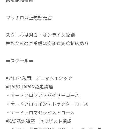
修猷館高校前
プラナロム正規販売店
スクールは対面・オンライン受講
県外からのご受講は交通費支給制度あり
◾️◾️スクール◾️◾️
◾️アロマ入門 アロマベイシック
◾️NARD JAPAN認定講座
・ナードアロマアドバイザーコース
・ナードアロマインストラクターコース
・ナードアロマセラピストコース
◾️KAC認定講座 セラピスト養成