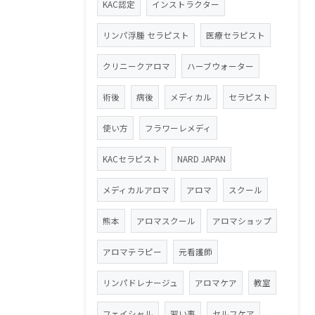
KAC認定
インストラクター
リンパ浮腫 セラピスト
医療セラピスト
クリニークアロマ
ハーブウォーター
術後
病後
メディカル
セラピスト
使い方
フラワーレメディ
KACセラピスト
NARD JAPAN
メディカルアロマ
アロマ
スクール
熊本
アロマスクール
アロマショップ
アロマテラピー
元看護師
リンパドレナージュ
アロマケア
教室
フェイシャル
習い事
セルフケア