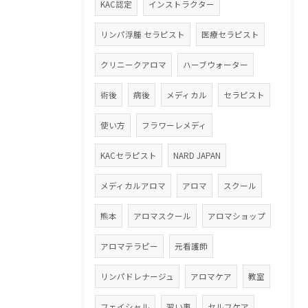
KAC認定
インストラクター
リンパ浮腫 セラピスト
医療セラピスト
クリニークアロマ
ハーブウォーター
術後
病後
メディカル
セラピスト
使い方
フラワーレメディ
KACセラピスト
NARD JAPAN
メディカルアロマ
アロマ
スクール
熊本
アロマスクール
アロマショップ
アロマテラピー
元看護師
リンパドレナージュ
アロマケア
教室
フェイシャル
習い事
セルフケア