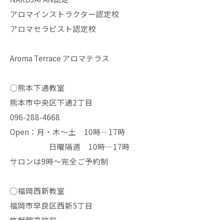
アロマインストラクター認定校
アロマセラピスト認定校
Aroma Terrace アロマテラス
◯熊本下通教室
熊本市中央区下通2丁目
096-288-4668
Open：月・木〜土 10時—17時
日曜隔週 10時—17時
サロンは9時〜完全ご予約制
◯福岡西新教室
福岡市早良区西新5丁目