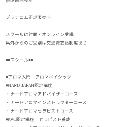
修猷館高校前
プラナロム正規販売店
スクールは対面・オンライン受講
県外からのご受講は交通費支給制度あり
◾️◾️スクール◾️◾️
◾️アロマ入門 アロマベイシック
◾️NARD JAPAN認定講座
・ナードアロマアドバイザーコース
・ナードアロマインストラクターコース
・ナードアロマセラピストコース
◾️KAC認定講座 セラピスト養成