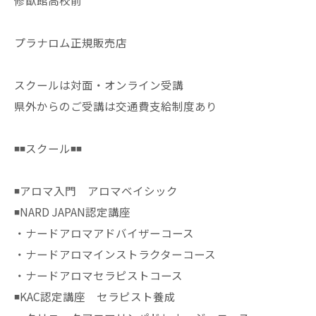
修猷館高校前
プラナロム正規販売店
スクールは対面・オンライン受講
県外からのご受講は交通費支給制度あり
◾️◾️スクール◾️◾️
◾️アロマ入門 アロマベイシック
◾️NARD JAPAN認定講座
・ナードアロマアドバイザーコース
・ナードアロマインストラクターコース
・ナードアロマセラピストコース
◾️KAC認定講座 セラピスト養成