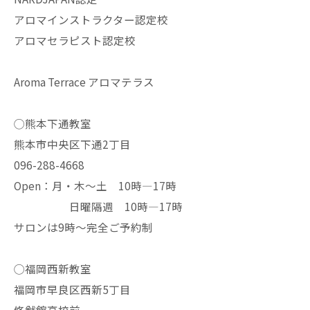
アロマインストラクター認定校
アロマセラピスト認定校
Aroma Terrace アロマテラス
◯熊本下通教室
熊本市中央区下通2丁目
096-288-4668
Open：月・木〜土 10時—17時
日曜隔週 10時—17時
サロンは9時〜完全ご予約制
◯福岡西新教室
福岡市早良区西新5丁目