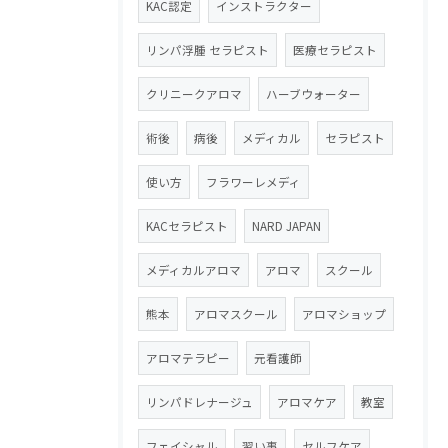
KAC認定
インストラクター
リンパ浮腫 セラピスト
医療セラピスト
クリニークアロマ
ハーブウォーター
術後
病後
メディカル
セラピスト
使い方
フラワーレメディ
KACセラピスト
NARD JAPAN
メディカルアロマ
アロマ
スクール
熊本
アロマスクール
アロマショップ
アロマテラピー
元看護師
リンパドレナージュ
アロマケア
教室
フェイシャル
習い事
セルフケア