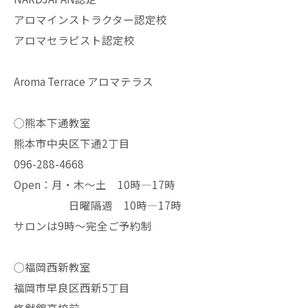
アロマインストラクター認定校
アロマセラピスト認定校
Aroma Terrace アロマテラス
◯熊本下通教室
熊本市中央区下通2丁目
096-288-4668
Open：月・木〜土 10時—17時
日曜隔週 10時—17時
サロンは9時〜完全ご予約制
◯福岡西新教室
福岡市早良区西新5丁目