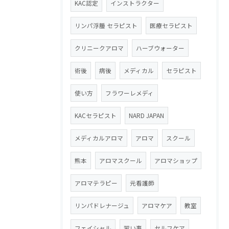
KAC認定
インストラクター
リンパ浮腫 セラピスト
医療セラピスト
クリニークアロマ
ハーブウォーター
術後
病後
メディカル
セラピスト
使い方
フラワーレメディ
KACセラピスト
NARD JAPAN
メディカルアロマ
アロマ
スクール
熊本
アロマスクール
アロマショップ
アロマテラピー
元看護師
リンパドレナージュ
アロマケア
教室
フェイシャル
習い事
セルフケア