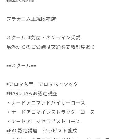
修猷館高校前
プラナロム正規販売店
スクールは対面・オンライン受講
県外からのご受講は交通費支給制度あり
◾️◾️スクール◾️◾️
◾️アロマ入門 アロマベイシック
◾️NARD JAPAN認定講座
・ナードアロマアドバイザーコース
・ナードアロマインストラクターコース
・ナードアロマセラピストコース
◾️KAC認定講座 セラピスト養成