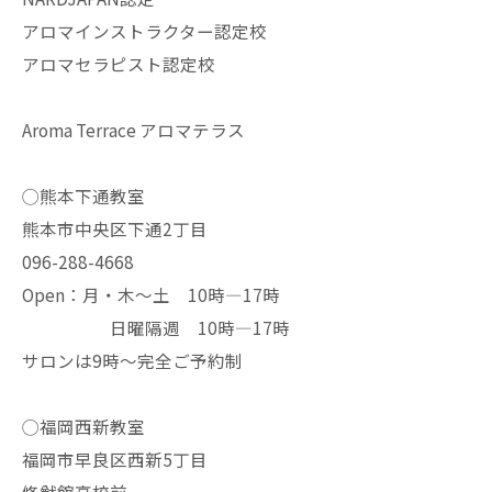
アロマインストラクター認定校
アロマセラピスト認定校
Aroma Terrace アロマテラス
◯熊本下通教室
熊本市中央区下通2丁目
096-288-4668
Open：月・木〜土 10時—17時
日曜隔週 10時—17時
サロンは9時〜完全ご予約制
◯福岡西新教室
福岡市早良区西新5丁目