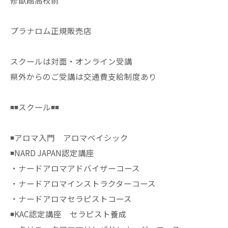
修猷館高校前
プラナロム正規販売店
スクールは対面・オンライン受講
県外からのご受講は交通費支給制度あり
◾️◾️スクール◾️◾️
◾️アロマ入門 アロマベイシック
◾️NARD JAPAN認定講座
・ナードアロマアドバイザーコース
・ナードアロマインストラクターコース
・ナードアロマセラピストコース
◾️KAC認定講座 セラピスト養成