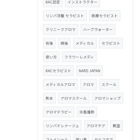
KAC認定
インストラクター
リンパ浮腫 セラピスト
医療セラピスト
クリニークアロマ
ハーブウォーター
術後
病後
メディカル
セラピスト
使い方
フラワーレメディ
KACセラピスト
NARD JAPAN
メディカルアロマ
アロマ
スクール
熊本
アロマスクール
アロマショップ
アロマテラピー
元看護師
リンパドレナージュ
アロマケア
教室
フェイシャル
習い事
セルフケア