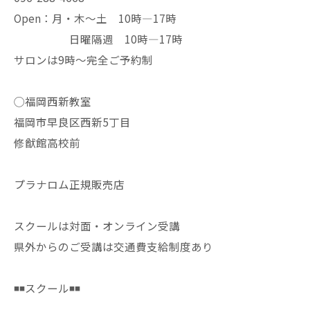
Open：月・木〜土 10時—17時
日曜隔週 10時—17時
サロンは9時〜完全ご予約制
◯福岡西新教室
福岡市早良区西新5丁目
修猷館高校前
プラナロム正規販売店
スクールは対面・オンライン受講
県外からのご受講は交通費支給制度あり
◾️◾️スクール◾️◾️