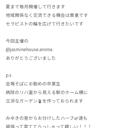
夏まで毎月開催して行きます
地域関係なく交流できる機会は貴重です
セラピストの輪を広げて行きたいです
今回主催の
@jasminehouse.aroma
ありがとうございました
p.s
会場そばにお勤めの卒業生
病院のリハ室から見える駅のホーム横に
立派なガーデン🪴を作っておられます
みゆきの里からお分けしたハーブ🌿達も
頑張って育ててらっしゃって嬉しい！！！