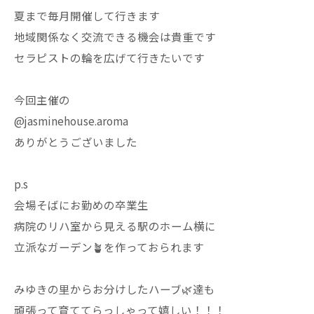
夏まで毎月開催して行きます
地域関係なく交流できる機会は貴重です
セラピストの輪を広げて行きたいです
今回主催の
@jasminehouse.aroma
ありがとうございました
p.s
会場そばにお勤めの卒業生
病院のリハ室から見える駅のホーム横に
立派なガーデン🪴を作っておられます
みゆきの里からお分けしたハーブ🌿達も
頑張って育ててらっしゃって嬉しい！！！