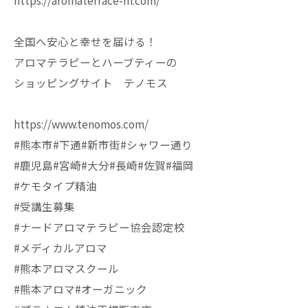
https://aromaterrace-m.com/
全国へ安心と幸せを届ける！
アロマテラピーとハーブティーの
ショッピングサイト テノモス
https://www.tenomos.com/
#熊本市#下通#新市街#シャワー通り
#鹿児島#宮崎#大分#長崎#佐賀#福岡
#ケモタイプ精油
#受講生募集
#ナードアロマテラピー協会認定校
#メディカルアロマ
#熊本アロマスクール
#熊本アロマ#オーガニック