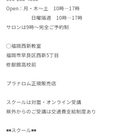
Open：月・木〜土 10時—17時
日曜隔週 10時—17時
サロンは9時〜完全ご予約制
◯福岡西新教室
福岡市早良区西新5丁目
修猷館高校前
プラナロム正規販売店
スクールは対面・オンライン受講
県外からのご受講は交通費支給制度あり
◾️◾️スクール◾️◾️