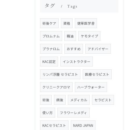
タグ
Tags
術後ケア
資格
健草医学舎
プロムナム
精油
ケモタイプ
プラナロム
おすすめ
アドバイザー
KAC認定
インストラクター
リンパ浮腫 セラピスト
医療セラピスト
クリニークアロマ
ハーブウォーター
術後
病後
メディカル
セラピスト
使い方
フラワーレメディ
KACセラピスト
NARD JAPAN