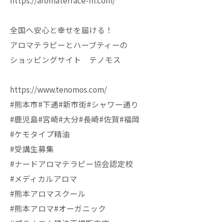
https://aromaterrace-m.com/
全国へ安心と幸せを届ける！
アロマテラピーとハーブティーの
ショッピングサイト テノモス
https://www.tenomos.com/
#熊本市#下通#新市街#シャワー通り
#鹿児島#宮崎#大分#長崎#佐賀#福岡
#ケモタイプ精油
#受講生募集
#ナードアロマテラピー協会認定校
#メディカルアロマ
#熊本アロマスクール
#熊本アロマ#オーガニック