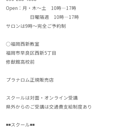
Open：月・木〜土 10時—17時
日曜隔週 10時—17時
サロンは9時〜完全ご予約制
◯福岡西新教室
福岡市早良区西新5丁目
修猷館高校前
プラナロム正規販売店
スクールは対面・オンライン受講
県外からのご受講は交通費支給制度あり
◾️◾️スクール◾️◾️