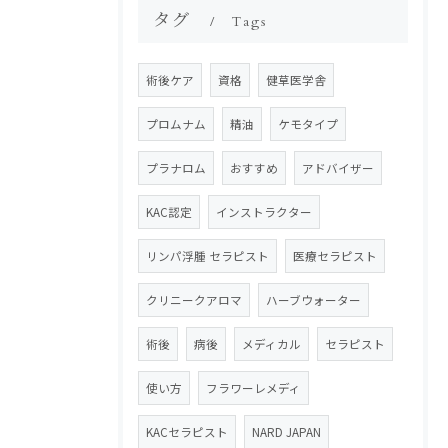
タグ
Tags
術後ケア
資格
健草医学舎
プロムナム
精油
ケモタイプ
プラナロム
おすすめ
アドバイザー
KAC認定
インストラクター
リンパ浮腫 セラピスト
医療セラピスト
クリニークアロマ
ハーブウォーター
術後
病後
メディカル
セラピスト
使い方
フラワーレメディ
KACセラピスト
NARD JAPAN