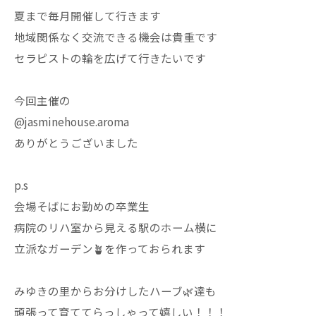
夏まで毎月開催して行きます
地域関係なく交流できる機会は貴重です
セラピストの輪を広げて行きたいです
今回主催の
@jasminehouse.aroma
ありがとうございました
p.s
会場そばにお勤めの卒業生
病院のリハ室から見える駅のホーム横に
立派なガーデン🪴を作っておられます
みゆきの里からお分けしたハーブ🌿達も
頑張って育ててらっしゃって嬉しい！！！