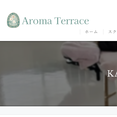
ホーム
スク
熊本
熊本
K
代表
講師
卒講