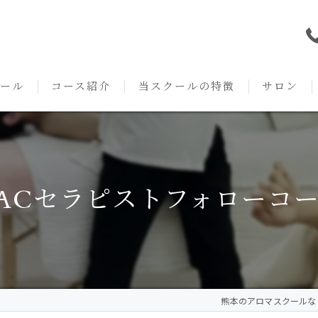
ール
コース紹介
当スクールの特徴
サロン
本校の特徴
NARD JAPAN
資格
サロンメニ
アロマ・アドバイザーコース
みゆき校の特徴
独立開業支援
術後・病後
ACセラピストフォローコ
アロマ・インストラクターコース
挨拶
セルフメディケーション
施術事例
アロマ・セラピストコース
紹介
ハンドマッサージ
KACセラピスト
生の声
オイル
熊本のアロマスクールならAr
クリニークアロマ リンパドレナージュコース