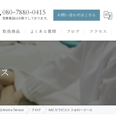
080-7880-0415
お問い合わせはこちら
営業電話はお断りしております。
取扱商品
よくある質問
ブログ
アクセス
ュー
PRANAROM
ケアメニュー
健草医学舎
ース
バッチフラワーレメディ
oma Terrace
ブログ
KACセラピストフォローコース