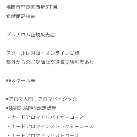
福岡市早良区西新5丁目
修猷館高校前
プラナロム正規販売店
スクールは対面・オンライン受講
県外からのご受講は交通費支給制度あり
◾️◾️スクール◾️◾️
◾️アロマ入門 アロマベイシック
◾️NARD JAPAN認定講座
・ナードアロマアドバイザーコース
・ナードアロマインストラクターコース
・ナードアロマセラピストコース