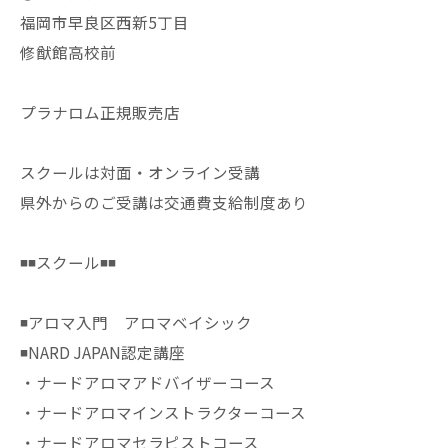
福岡市早良区西新5丁目
修猷館高校前
プラナロム正規販売店
スクールは対面・オンライン受講
県外からのご受講は交通費支給制度あり
◾️◾️スクール◾️◾️
◾️アロマ入門 アロマベイシック
◾️NARD JAPAN認定講座
・ナードアロマアドバイザーコース
・ナードアロマインストラクターコース
・ナードアロマセラピストコース