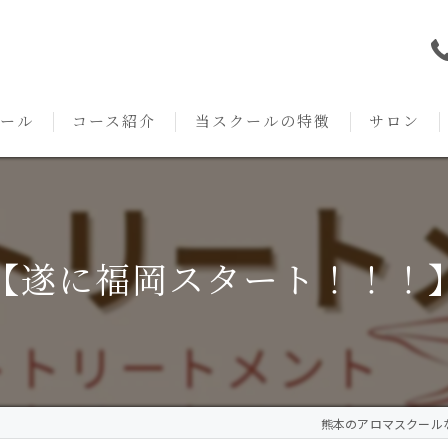
ール
コース紹介
当スクールの特徴
サロン
本校の特徴
NARD JAPAN
資格
サロンメニ
アロマ・アドバイザーコース
みゆき校の特徴
独立開業支援
術後・病後
【遂に福岡スタート！！！
アロマ・インストラクターコース
挨拶
セルフメディケーション
施術事例
アロマ・セラピストコース
紹介
ハンドマッサージ
KACセラピスト
生の声
オイル
熊本のアロマスクールならA
クリニークアロマ リンパドレナージュコース