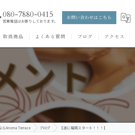
080-7880-0415
お問い合わせはこちら
営業電話はお断りしております。
取扱商品
よくある質問
ブログ
アクセス
ュー
PRANAROM
ケアメニュー
健草医学舎
】
バッチフラワーレメディ
roma Terrace
ブログ
【遂に福岡スタート！！！】