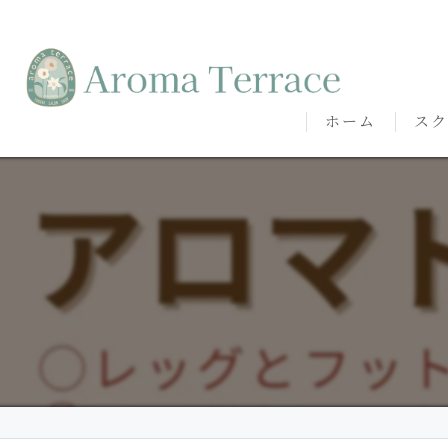
ホーム
スク
熊本
熊本
代表
講師
卒講