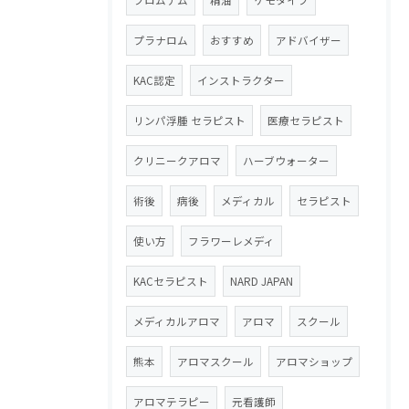
プロムナム
精油
ケモタイプ
プラナロム
おすすめ
アドバイザー
KAC認定
インストラクター
リンパ浮腫 セラピスト
医療セラピスト
クリニークアロマ
ハーブウォーター
術後
病後
メディカル
セラピスト
使い方
フラワーレメディ
KACセラピスト
NARD JAPAN
メディカルアロマ
アロマ
スクール
熊本
アロマスクール
アロマショップ
アロマテラピー
元看護師