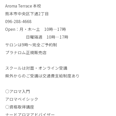
Aroma Terrace 本校
熊本市中央区下通2丁目
096-288-4668
Open：月・木〜土 10時—17時
日曜隔週 10時—17時
サロンは9時〜完全ご予約制
プラナロム正規販売店
スクールは対面・オンライン受講
県外からのご受講は交通費支給制度あり
○アロマ入門
アロマベイシック
○資格取得講座
ナードアロマアドバイザー