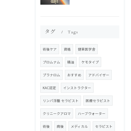
タグ
Tags
術後ケア
資格
健草医学舎
プロムナム
精油
ケモタイプ
プラナロム
おすすめ
アドバイザー
KAC認定
インストラクター
リンパ浮腫 セラピスト
医療セラピスト
クリニークアロマ
ハーブウォーター
術後
病後
メディカル
セラピスト