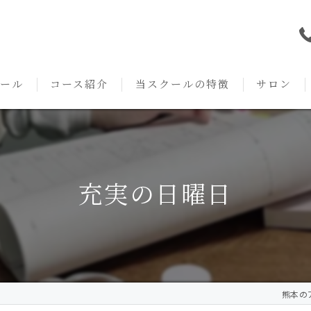
ール
コース紹介
当スクールの特徴
サロン
本校の特徴
NARD JAPAN
資格
サロンメニ
アロマ・アドバイザーコース
みゆき校の特徴
独立開業支援
術後・病後
充実の日曜日
アロマ・インストラクターコース
挨拶
セルフメディケーション
施術事例
アロマ・セラピストコース
紹介
ハンドマッサージ
KACセラピスト
生の声
オイル
熊本のア
クリニークアロマ リンパドレナージュコース