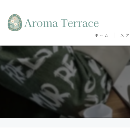
ホーム
スク
熊本
熊本
代表
講師
卒講