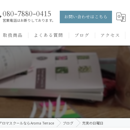
080-7880-0415
お問い合わせはこちら
営業電話はお断りしております。
取扱商品
よくある質問
ブログ
アクセス
ュー
PRANAROM
ケアメニュー
健草医学舎
バッチフラワーレメディ
ロマスクールならAroma Terrace
ブログ
充実の日曜日