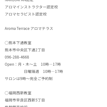
アロマインストラクター認定校
アロマセラピスト認定校
Aroma Terrace アロマテラス
◯熊本下通教室
熊本市中央区下通2丁目
096-288-4668
Open：月・木〜土 10時—17時
日曜隔週 10時—17時
サロンは9時〜完全ご予約制
◯福岡西新教室
福岡市早良区西新5丁目