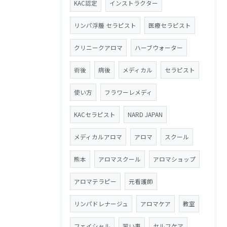
KAC認定
インストラクター
リンパ浮腫 セラピスト
医療セラピスト
クリニークアロマ
ハーブウォーター
術後
病後
メディカル
セラピスト
使い方
フラワーレメディ
KACセラピスト
NARD JAPAN
メディカルアロマ
アロマ
スクール
熊本
アロマスクール
アロマショップ
アロマテラピー
元看護師
リンパドレナージュ
アロマケア
教室
フェイシャル
習い事
セルフケア