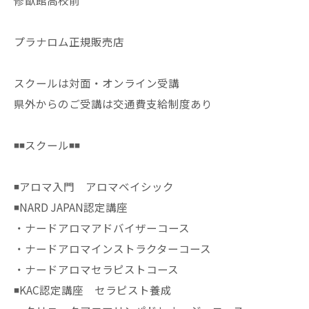
修猷館高校前
プラナロム正規販売店
スクールは対面・オンライン受講
県外からのご受講は交通費支給制度あり
◾️◾️スクール◾️◾️
◾️アロマ入門 アロマベイシック
◾️NARD JAPAN認定講座
・ナードアロマアドバイザーコース
・ナードアロマインストラクターコース
・ナードアロマセラピストコース
◾️KAC認定講座 セラピスト養成