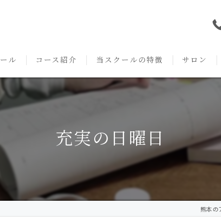
ール
コース紹介
当スクールの特徴
サロン
本校の特徴
NARD JAPAN
資格
サロンメニ
アロマ・アドバイザーコース
みゆき校の特徴
独立開業支援
術後・病後
充実の日曜日
アロマ・インストラクターコース
挨拶
セルフメディケーション
施術事例
アロマ・セラピストコース
紹介
ハンドマッサージ
KACセラピスト
生の声
オイル
熊本のア
クリニークアロマ リンパドレナージュコース