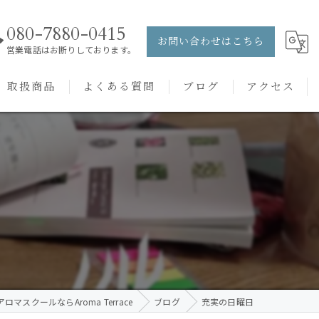
080-7880-0415
お問い合わせはこちら
営業電話はお断りしております。
取扱商品
よくある質問
ブログ
アクセス
ュー
PRANAROM
ケアメニュー
健草医学舎
バッチフラワーレメディ
ロマスクールならAroma Terrace
ブログ
充実の日曜日