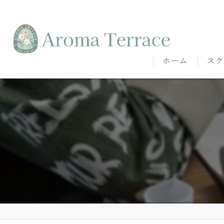
ホーム
スク
熊本
熊本
代表
講師
卒講