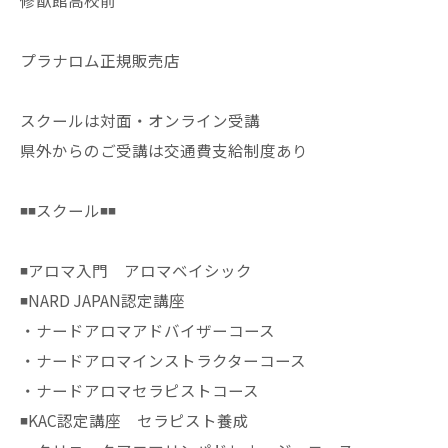
修猷館高校前
プラナロム正規販売店
スクールは対面・オンライン受講
県外からのご受講は交通費支給制度あり
◾️◾️スクール◾️◾️
◾️アロマ入門 アロマベイシック
◾️NARD JAPAN認定講座
・ナードアロマアドバイザーコース
・ナードアロマインストラクターコース
・ナードアロマセラピストコース
◾️KAC認定講座 セラピスト養成