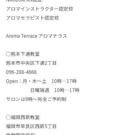
アロマインストラクター認定校
アロマセラピスト認定校
Aroma Terrace アロマテラス
◯熊本下通教室
熊本市中央区下通2丁目
096-288-4668
Open：月・木〜土 10時—17時
日曜隔週 10時—17時
サロンは9時〜完全ご予約制
◯福岡西新教室
福岡市早良区西新5丁目