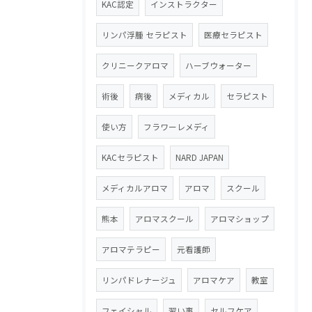
KAC認定
インストラクター
リンパ浮腫 セラピスト
医療セラピスト
クリニークアロマ
ハーブウォーター
術後
病後
メディカル
セラピスト
使い方
フラワーレメディ
KACセラピスト
NARD JAPAN
メディカルアロマ
アロマ
スクール
熊本
アロマスクール
アロマショップ
アロマテラピー
元看護師
リンパドレナージュ
アロマケア
教室
フェイシャル
習い事
セルフケア