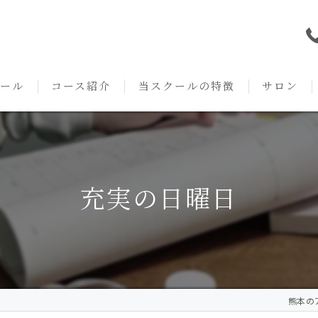
ール
コース紹介
当スクールの特徴
サロン
本校の特徴
NARD JAPAN
資格
サロンメニ
アロマ・アドバイザーコース
みゆき校の特徴
独立開業支援
術後・病後
充実の日曜日
アロマ・インストラクターコース
挨拶
セルフメディケーション
施術事例
アロマ・セラピストコース
紹介
ハンドマッサージ
KACセラピスト
生の声
オイル
熊本のア
クリニークアロマ リンパドレナージュコース