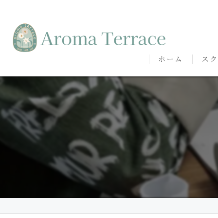
ホーム
スク
熊本
熊本
代表
講師
卒講