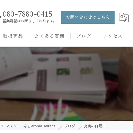
080-7880-0415
お問い合わせはこちら
営業電話はお断りしております。
取扱商品
よくある質問
ブログ
アクセス
ュー
PRANAROM
ケアメニュー
健草医学舎
バッチフラワーレメディ
ロマスクールならAroma Terrace
ブログ
充実の日曜日