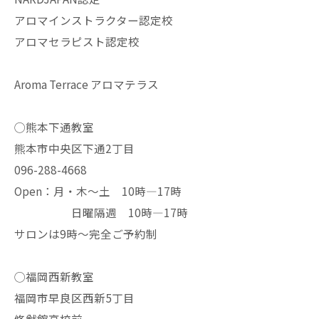
アロマインストラクター認定校
アロマセラピスト認定校
Aroma Terrace アロマテラス
◯熊本下通教室
熊本市中央区下通2丁目
096-288-4668
Open：月・木〜土 10時—17時
日曜隔週 10時—17時
サロンは9時〜完全ご予約制
◯福岡西新教室
福岡市早良区西新5丁目