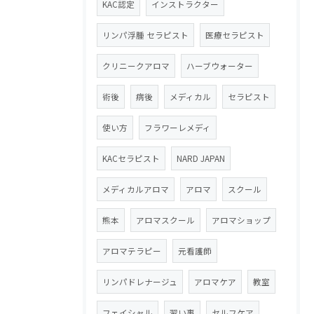
KAC認定
インストラクター
リンパ浮腫 セラピスト
医療セラピスト
クリニークアロマ
ハーブウォーター
術後
病後
メディカル
セラピスト
使い方
フラワーレメディ
KACセラピスト
NARD JAPAN
メディカルアロマ
アロマ
スクール
熊本
アロマスクール
アロマショップ
アロマテラピー
元看護師
リンパドレナージュ
アロマケア
教室
フェイシャル
習い事
セルフケア