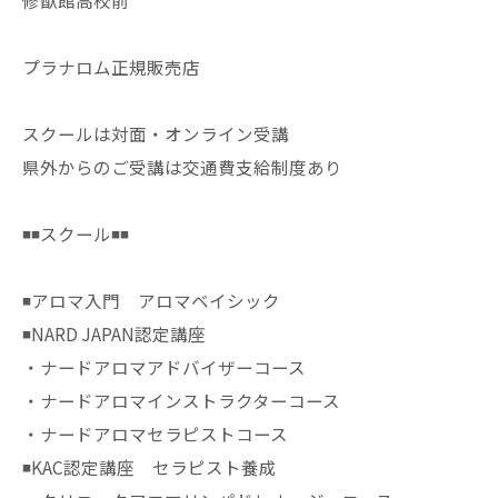
修猷館高校前
プラナロム正規販売店
スクールは対面・オンライン受講
県外からのご受講は交通費支給制度あり
◾️◾️スクール◾️◾️
◾️アロマ入門 アロマベイシック
◾️NARD JAPAN認定講座
・ナードアロマアドバイザーコース
・ナードアロマインストラクターコース
・ナードアロマセラピストコース
◾️KAC認定講座 セラピスト養成