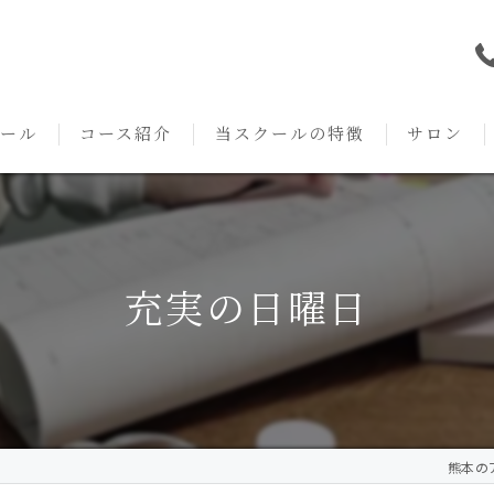
ール
コース紹介
当スクールの特徴
サロン
本校の特徴
NARD JAPAN
資格
サロンメニ
アロマ・アドバイザーコース
みゆき校の特徴
独立開業支援
術後・病後
充実の日曜日
アロマ・インストラクターコース
挨拶
セルフメディケーション
施術事例
アロマ・セラピストコース
紹介
ハンドマッサージ
KACセラピスト
生の声
オイル
熊本のア
クリニークアロマ リンパドレナージュコース