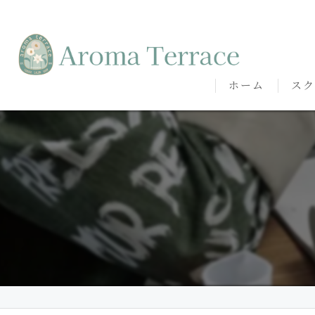
ホーム
スク
熊本
熊本
代表
講師
卒講