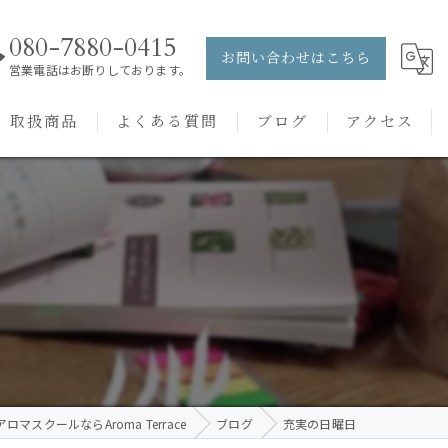
080-7880-0415
お問い合わせはこちら
営業電話はお断りしております。
取扱商品
よくある質問
ブログ
アクセス
ュー
PRANAROM
ケアメニュー
健草医学舎
バッチフラワーレメディ
ロマスクールならAroma Terrace
ブログ
充実の日曜日