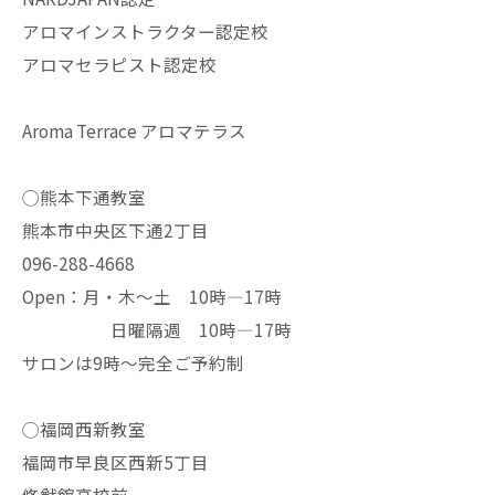
アロマインストラクター認定校
アロマセラピスト認定校
Aroma Terrace アロマテラス
◯熊本下通教室
熊本市中央区下通2丁目
096-288-4668
Open：月・木〜土 10時—17時
日曜隔週 10時—17時
サロンは9時〜完全ご予約制
◯福岡西新教室
福岡市早良区西新5丁目