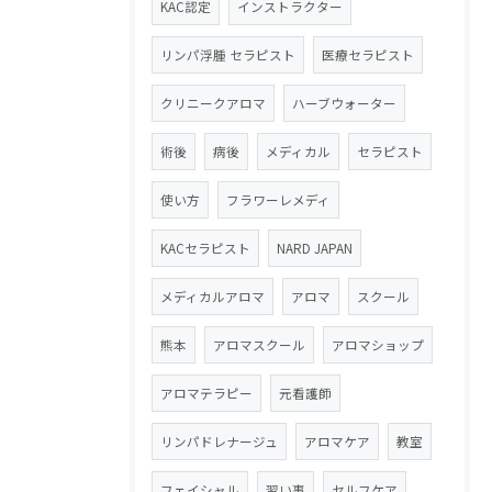
KAC認定
インストラクター
リンパ浮腫 セラピスト
医療セラピスト
クリニークアロマ
ハーブウォーター
術後
病後
メディカル
セラピスト
使い方
フラワーレメディ
KACセラピスト
NARD JAPAN
メディカルアロマ
アロマ
スクール
熊本
アロマスクール
アロマショップ
アロマテラピー
元看護師
リンパドレナージュ
アロマケア
教室
フェイシャル
習い事
セルフケア