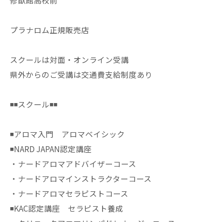
修猷館高校前
プラナロム正規販売店
スクールは対面・オンライン受講
県外からのご受講は交通費支給制度あり
◾️◾️スクール◾️◾️
◾️アロマ入門 アロマベイシック
◾️NARD JAPAN認定講座
・ナードアロマアドバイザーコース
・ナードアロマインストラクターコース
・ナードアロマセラピストコース
◾️KAC認定講座 セラピスト養成