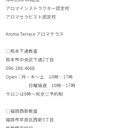
アロマインストラクター認定校
アロマセラピスト認定校
Aroma Terrace アロマテラス
◯熊本下通教室
熊本市中央区下通2丁目
096-288-4668
Open：月・木〜土 10時—17時
日曜隔週 10時—17時
サロンは9時〜完全ご予約制
◯福岡西新教室
福岡市早良区西新5丁目