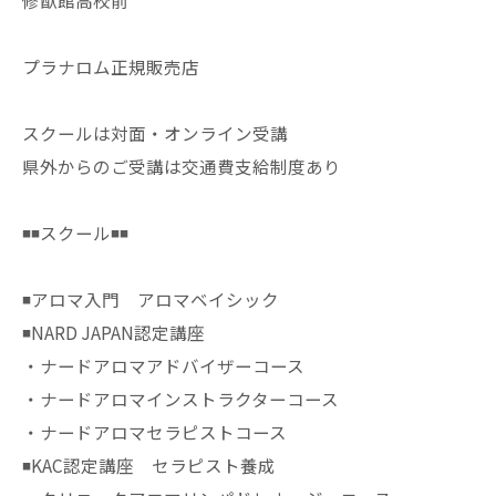
修猷館高校前
プラナロム正規販売店
スクールは対面・オンライン受講
県外からのご受講は交通費支給制度あり
◾️◾️スクール◾️◾️
◾️アロマ入門 アロマベイシック
◾️NARD JAPAN認定講座
・ナードアロマアドバイザーコース
・ナードアロマインストラクターコース
・ナードアロマセラピストコース
◾️KAC認定講座 セラピスト養成