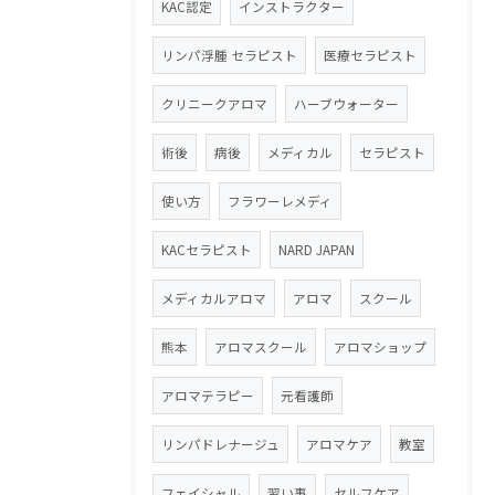
KAC認定
インストラクター
リンパ浮腫 セラピスト
医療セラピスト
クリニークアロマ
ハーブウォーター
術後
病後
メディカル
セラピスト
使い方
フラワーレメディ
KACセラピスト
NARD JAPAN
メディカルアロマ
アロマ
スクール
熊本
アロマスクール
アロマショップ
アロマテラピー
元看護師
リンパドレナージュ
アロマケア
教室
フェイシャル
習い事
セルフケア