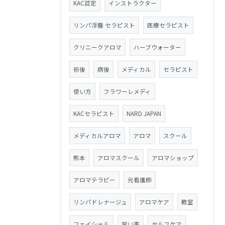
KAC認定
インストラクター
リンパ浮腫 セラピスト
医療セラピスト
クリニークアロマ
ハーブウォーター
術後
病後
メディカル
セラピスト
使い方
フラワーレメディ
KACセラピスト
NARD JAPAN
メディカルアロマ
アロマ
スクール
熊本
アロマスクール
アロマショップ
アロマテラピー
元看護師
リンパドレナージュ
アロマケア
教室
フェイシャル
習い事
セルフケア