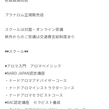
修猷館高校前
プラナロム正規販売店
スクールは対面・オンライン受講
県外からのご受講は交通費支給制度あり
◾️◾️スクール◾️◾️
◾️アロマ入門 アロマベイシック
◾️NARD JAPAN認定講座
・ナードアロマアドバイザーコース
・ナードアロマインストラクターコース
・ナードアロマセラピストコース
◾️KAC認定講座 セラピスト養成