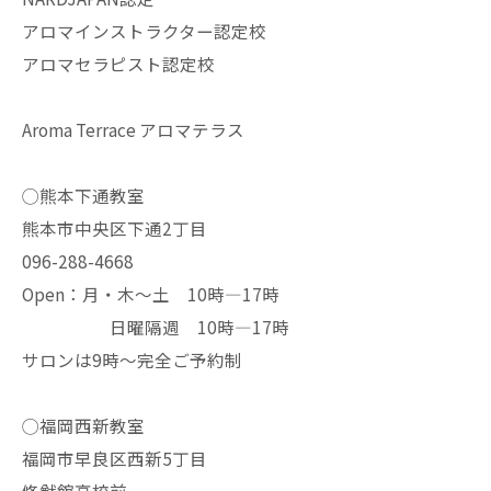
アロマインストラクター認定校
アロマセラピスト認定校
Aroma Terrace アロマテラス
◯熊本下通教室
熊本市中央区下通2丁目
096-288-4668
Open：月・木〜土 10時—17時
日曜隔週 10時—17時
サロンは9時〜完全ご予約制
◯福岡西新教室
福岡市早良区西新5丁目