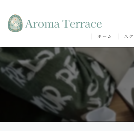
ホーム
スク
熊本
熊本
代表
講師
卒講