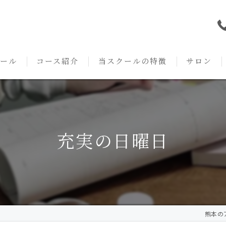
ール
コース紹介
当スクールの特徴
サロン
本校の特徴
NARD JAPAN
資格
サロンメニ
アロマ・アドバイザーコース
みゆき校の特徴
独立開業支援
術後・病後
充実の日曜日
アロマ・インストラクターコース
挨拶
セルフメディケーション
施術事例
アロマ・セラピストコース
紹介
ハンドマッサージ
KACセラピスト
生の声
オイル
熊本のア
クリニークアロマ リンパドレナージュコース