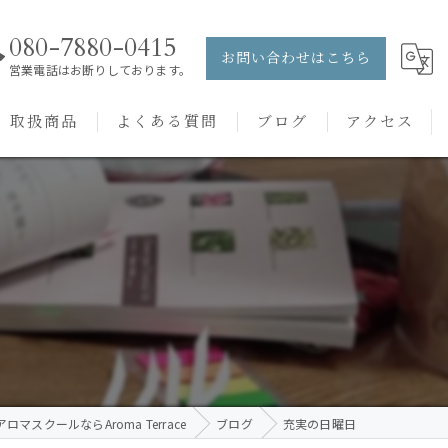
080-7880-0415
お問い合わせはこちら
営業電話はお断りしております。
取扱商品
よくある質問
ブログ
アクセス
ュー
PRANAROM
ケアメニュー
健草医学舎
バッチフラワーレメディ
ロマスクールならAroma Terrace
ブログ
充実の日曜日