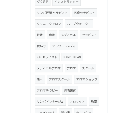
KAC認定
インストラクター
リンパ浮腫 セラピスト
医療セラピスト
クリニークアロマ
ハーブウォーター
術後
病後
メディカル
セラピスト
使い方
フラワーレメディ
KACセラピスト
NARD JAPAN
メディカルアロマ
アロマ
スクール
熊本
アロマスクール
アロマショップ
アロマテラピー
元看護師
リンパドレナージュ
アロマケア
教室
フェイシャル
習い事
セルフケア