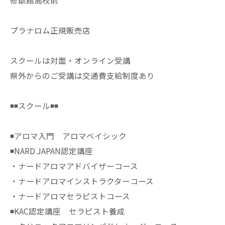
修猷館高校前
プラナロム正規販売店
スクールは対面・オンライン受講
県外からのご受講は交通費支給制度あり
◾️◾️スクール◾️◾️
◾️アロマ入門 アロマベイシック
◾️NARD JAPAN認定講座
・ナードアロマアドバイザーコース
・ナードアロマインストラクターコース
・ナードアロマセラピストコース
◾️KAC認定講座 セラピスト養成