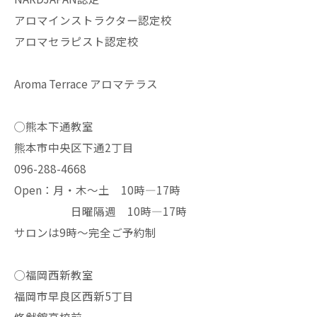
アロマインストラクター認定校
アロマセラピスト認定校
Aroma Terrace アロマテラス
◯熊本下通教室
熊本市中央区下通2丁目
096-288-4668
Open：月・木〜土 10時—17時
日曜隔週 10時—17時
サロンは9時〜完全ご予約制
◯福岡西新教室
福岡市早良区西新5丁目