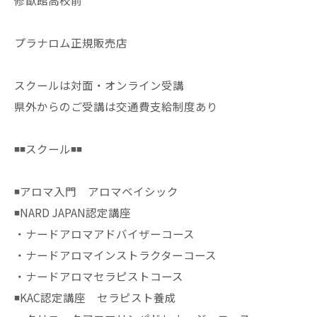
修猷館高校前
プラナロム正規販売店
スクールは対面・オンライン受講
県外からのご受講は交通費支給制度あり
◾️◾️スクール◾️◾️
◾️アロマ入門 アロマベイシック
◾️NARD JAPAN認定講座
・ナードアロマアドバイザーコース
・ナードアロマインストラクターコース
・ナードアロマセラピストコース
◾️KAC認定講座 セラピスト養成