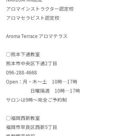
アロマインストラクター認定校
アロマセラピスト認定校
Aroma Terrace アロマテラス
◯熊本下通教室
熊本市中央区下通2丁目
096-288-4668
Open：月・木〜土 10時—17時
日曜隔週 10時—17時
サロンは9時〜完全ご予約制
◯福岡西新教室
福岡市早良区西新5丁目