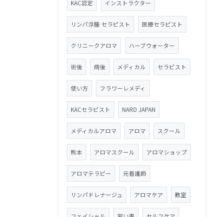
KAC認定
インストラクター
リンパ浮腫 セラピスト
医療セラピスト
クリニークアロマ
ハーブウォーター
術後
病後
メディカル
セラピスト
使い方
フラワーレメディ
KACセラピスト
NARD JAPAN
メディカルアロマ
アロマ
スクール
熊本
アロマスクール
アロマショップ
アロマテラピー
元看護師
リンパドレナージュ
アロマケア
教室
フェイシャル
習い事
セルフケア