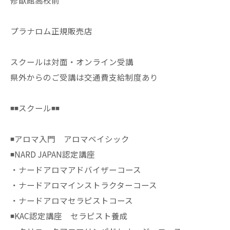
修猷館高校前
プラナロム正規販売店
スクールは対面・オンライン受講
県外からのご受講は交通費支給制度あり
◾️◾️スクール◾️◾️
◾️アロマ入門 アロマベイシック
◾️NARD JAPAN認定講座
・ナードアロマアドバイザーコース
・ナードアロマインストラクターコース
・ナードアロマセラピストコース
◾️KAC認定講座 セラピスト養成