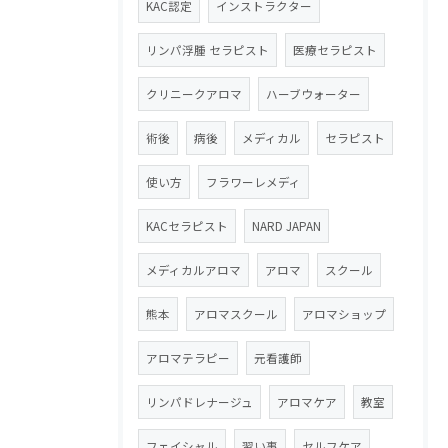
KAC認定
インストラクター
リンパ浮腫 セラピスト
医療セラピスト
クリニークアロマ
ハーブウォーター
術後
病後
メディカル
セラピスト
使い方
フラワーレメディ
KACセラピスト
NARD JAPAN
メディカルアロマ
アロマ
スクール
熊本
アロマスクール
アロマショップ
アロマテラピー
元看護師
リンパドレナージュ
アロマケア
教室
フェイシャル
習い事
セルフケア