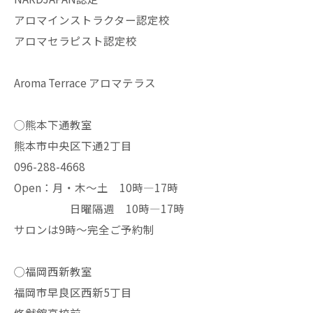
アロマインストラクター認定校
アロマセラピスト認定校
Aroma Terrace アロマテラス
◯熊本下通教室
熊本市中央区下通2丁目
096-288-4668
Open：月・木〜土 10時—17時
日曜隔週 10時—17時
サロンは9時〜完全ご予約制
◯福岡西新教室
福岡市早良区西新5丁目