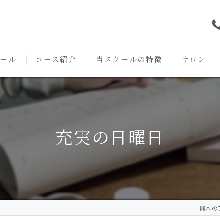
ール
コース紹介
当スクールの特徴
サロン
本校の特徴
NARD JAPAN
資格
サロンメニ
アロマ・アドバイザーコース
みゆき校の特徴
独立開業支援
術後・病後
充実の日曜日
アロマ・インストラクターコース
挨拶
セルフメディケーション
施術事例
アロマ・セラピストコース
紹介
ハンドマッサージ
KACセラピスト
生の声
オイル
熊本のア
クリニークアロマ リンパドレナージュコース