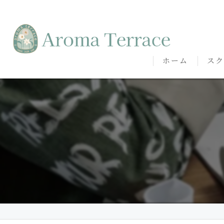
ホーム
スク
熊本
熊本
代表
講師
卒講