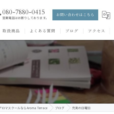
080-7880-0415
お問い合わせはこちら
営業電話はお断りしております。
取扱商品
よくある質問
ブログ
アクセス
ュー
PRANAROM
ケアメニュー
健草医学舎
バッチフラワーレメディ
ロマスクールならAroma Terrace
ブログ
充実の日曜日