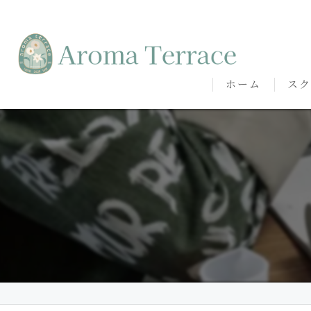
ホーム
スク
熊本
熊本
代表
講師
卒講