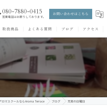
080-7880-0415
お問い合わせはこちら
営業電話はお断りしております。
取扱商品
よくある質問
ブログ
アクセス
ュー
PRANAROM
ケアメニュー
健草医学舎
バッチフラワーレメディ
ロマスクールならAroma Terrace
ブログ
充実の日曜日