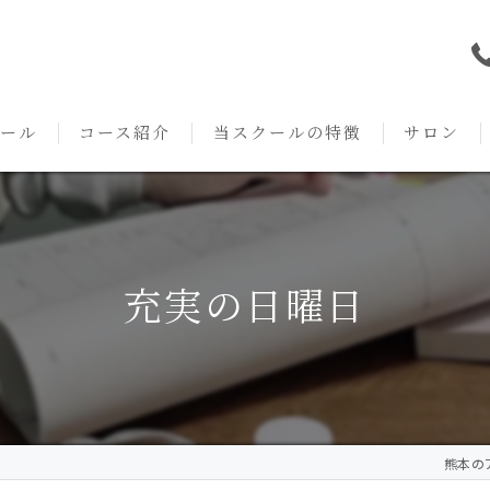
ール
コース紹介
当スクールの特徴
サロン
本校の特徴
NARD JAPAN
資格
サロンメニ
アロマ・アドバイザーコース
みゆき校の特徴
独立開業支援
術後・病後
充実の日曜日
アロマ・インストラクターコース
挨拶
セルフメディケーション
施術事例
アロマ・セラピストコース
紹介
ハンドマッサージ
KACセラピスト
生の声
オイル
熊本のア
クリニークアロマ リンパドレナージュコース