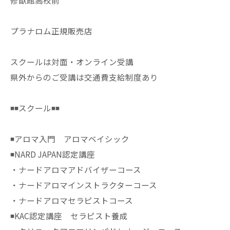
修猷館高校前
プラナロム正規販売店
スクールは対面・オンライン受講
県外からのご受講は交通費支給制度あり
◾️◾️スクール◾️◾️
◾️アロマ入門 アロマベイシック
◾️NARD JAPAN認定講座
・ナードアロマアドバイザーコース
・ナードアロマインストラクターコース
・ナードアロマセラピストコース
◾️KAC認定講座 セラピスト養成