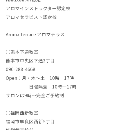
アロマインストラクター認定校
アロマセラピスト認定校
Aroma Terrace アロマテラス
◯熊本下通教室
熊本市中央区下通2丁目
096-288-4668
Open：月・木〜土 10時—17時
日曜隔週 10時—17時
サロンは9時〜完全ご予約制
◯福岡西新教室
福岡市早良区西新5丁目