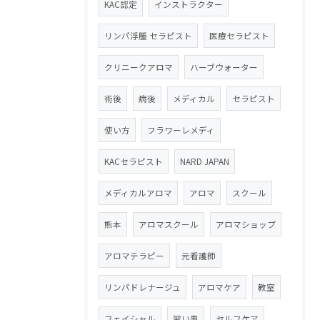
KAC認定
インストラクター
リンパ浮腫 セラピスト
医療セラピスト
クリニークアロマ
ハーブウォーター
術後
病後
メディカル
セラピスト
使い方
フラワーレメディ
KACセラピスト
NARD JAPAN
メディカルアロマ
アロマ
スクール
熊本
アロマスクール
アロマショップ
アロマテラピー
元看護師
リンパドレナージュ
アロマケア
教室
フェイシャル
習い事
セルフケア