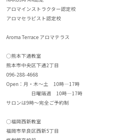
アロマインストラクター認定校
アロマセラピスト認定校
Aroma Terrace アロマテラス
◯熊本下通教室
熊本市中央区下通2丁目
096-288-4668
Open：月・木〜土 10時—17時
日曜隔週 10時—17時
サロンは9時〜完全ご予約制
◯福岡西新教室
福岡市早良区西新5丁目