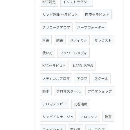
KAC認定
インストラクター
リンパ浮腫 セラピスト
医療セラピスト
クリニークアロマ
ハーブウォーター
術後
病後
メディカル
セラピスト
使い方
フラワーレメディ
KACセラピスト
NARD JAPAN
メディカルアロマ
アロマ
スクール
熊本
アロマスクール
アロマショップ
アロマテラピー
元看護師
リンパドレナージュ
アロマケア
教室
フェイシャル
習い事
セルフケア