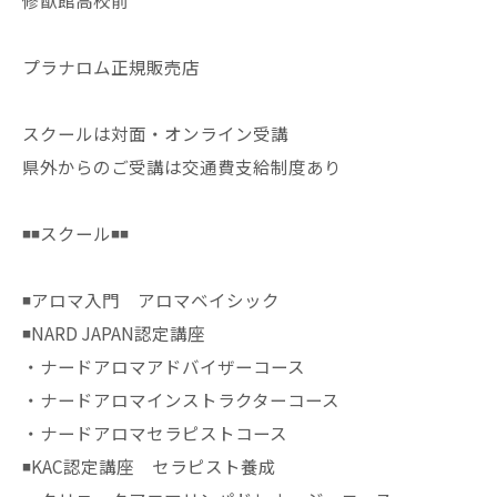
修猷館高校前
プラナロム正規販売店
スクールは対面・オンライン受講
県外からのご受講は交通費支給制度あり
◾️◾️スクール◾️◾️
◾️アロマ入門 アロマベイシック
◾️NARD JAPAN認定講座
・ナードアロマアドバイザーコース
・ナードアロマインストラクターコース
・ナードアロマセラピストコース
◾️KAC認定講座 セラピスト養成