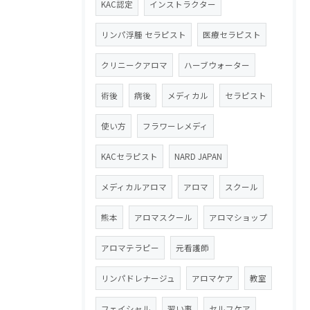
KAC認定
インストラクター
リンパ浮腫 セラピスト
医療セラピスト
クリニークアロマ
ハーブウォーター
術後
病後
メディカル
セラピスト
使い方
フラワーレメディ
KACセラピスト
NARD JAPAN
メディカルアロマ
アロマ
スクール
熊本
アロマスクール
アロマショップ
アロマテラピー
元看護師
リンパドレナージュ
アロマケア
教室
フェイシャル
習い事
セルフケア