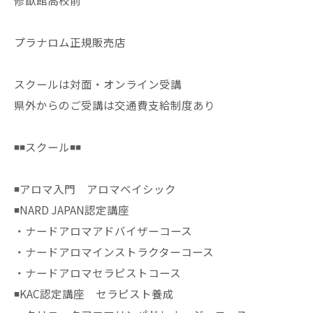
修猷館高校前
プラナロム正規販売店
スクールは対面・オンライン受講
県外からのご受講は交通費支給制度あり
◾️◾️スクール◾️◾️
◾️アロマ入門 アロマベイシック
◾️NARD JAPAN認定講座
・ナードアロマアドバイザーコース
・ナードアロマインストラクターコース
・ナードアロマセラピストコース
◾️KAC認定講座 セラピスト養成