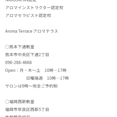
アロマインストラクター認定校
アロマセラピスト認定校
Aroma Terrace アロマテラス
◯熊本下通教室
熊本市中央区下通2丁目
096-288-4668
Open：月・木〜土 10時—17時
日曜隔週 10時—17時
サロンは9時〜完全ご予約制
◯福岡西新教室
福岡市早良区西新5丁目