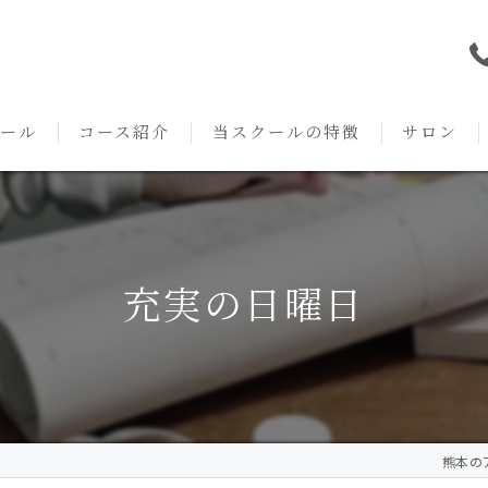
ール
コース紹介
当スクールの特徴
サロン
本校の特徴
NARD JAPAN
資格
サロンメニ
アロマ・アドバイザーコース
みゆき校の特徴
独立開業支援
術後・病後
充実の日曜日
アロマ・インストラクターコース
挨拶
セルフメディケーション
施術事例
アロマ・セラピストコース
紹介
ハンドマッサージ
KACセラピスト
生の声
オイル
熊本のア
クリニークアロマ リンパドレナージュコース