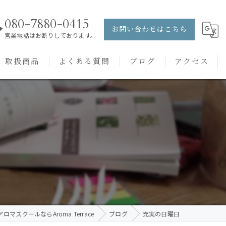
080-7880-0415
お問い合わせはこちら
営業電話はお断りしております。
取扱商品
よくある質問
ブログ
アクセス
ュー
PRANAROM
ケアメニュー
健草医学舎
バッチフラワーレメディ
ロマスクールならAroma Terrace
ブログ
充実の日曜日