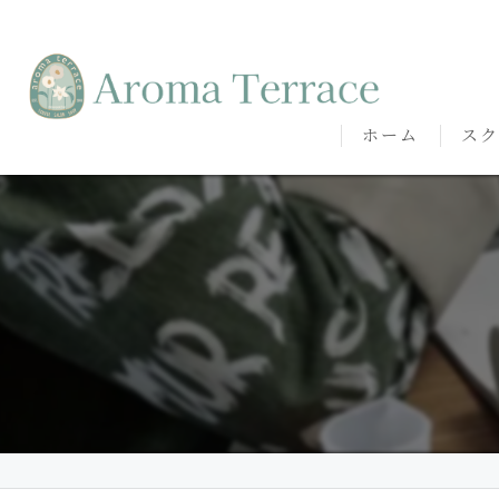
ホーム
スク
熊本
熊本
代表
講師
卒講