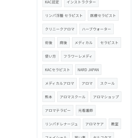
KAC認定
インストラクター
リンパ浮腫 セラピスト
医療セラピスト
クリニークアロマ
ハーブウォーター
術後
病後
メディカル
セラピスト
使い方
フラワーレメディ
KACセラピスト
NARD JAPAN
メディカルアロマ
アロマ
スクール
熊本
アロマスクール
アロマショップ
アロマテラピー
元看護師
リンパドレナージュ
アロマケア
教室
フェイシャル
習い事
セルフケア