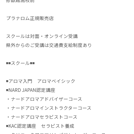
修猷館高校前
プラナロム正規販売店
スクールは対面・オンライン受講
県外からのご受講は交通費支給制度あり
◾️◾️スクール◾️◾️
◾️アロマ入門 アロマベイシック
◾️NARD JAPAN認定講座
・ナードアロマアドバイザーコース
・ナードアロマインストラクターコース
・ナードアロマセラピストコース
◾️KAC認定講座 セラピスト養成