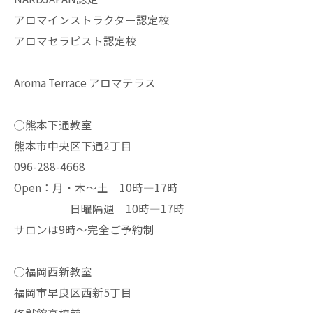
アロマインストラクター認定校
アロマセラピスト認定校
Aroma Terrace アロマテラス
◯熊本下通教室
熊本市中央区下通2丁目
096-288-4668
Open：月・木〜土 10時—17時
日曜隔週 10時—17時
サロンは9時〜完全ご予約制
◯福岡西新教室
福岡市早良区西新5丁目