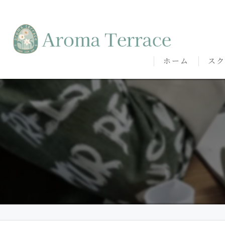
ホーム
スク
熊本
熊本
代表
講師
卒講