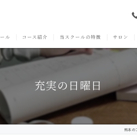
ール
コース紹介
当スクールの特徴
サロン
本校の特徴
NARD JAPAN
資格
サロンメニ
アロマ・アドバイザーコース
みゆき校の特徴
独立開業支援
術後・病後
充実の日曜日
アロマ・インストラクターコース
挨拶
セルフメディケーション
施術事例
アロマ・セラピストコース
紹介
ハンドマッサージ
KACセラピスト
生の声
オイル
熊本のア
クリニークアロマ リンパドレナージュコース