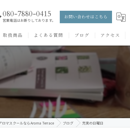
080-7880-0415
お問い合わせはこちら
営業電話はお断りしております。
取扱商品
よくある質問
ブログ
アクセス
ュー
PRANAROM
ケアメニュー
健草医学舎
バッチフラワーレメディ
ロマスクールならAroma Terrace
ブログ
充実の日曜日