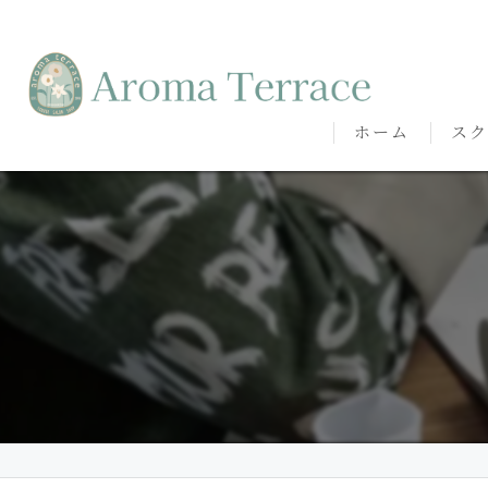
ホーム
スク
熊本
熊本
代表
講師
卒講