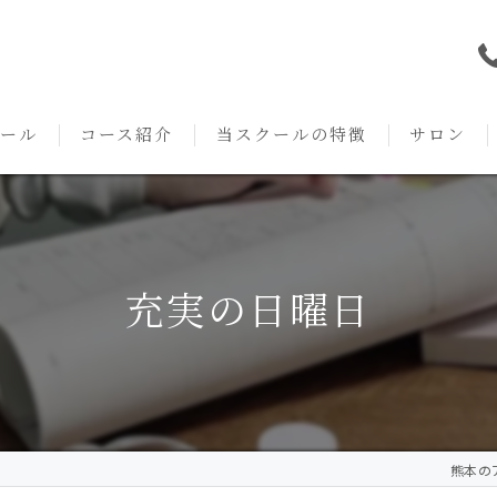
ール
コース紹介
当スクールの特徴
サロン
本校の特徴
NARD JAPAN
資格
サロンメニ
アロマ・アドバイザーコース
みゆき校の特徴
独立開業支援
術後・病後
充実の日曜日
アロマ・インストラクターコース
挨拶
セルフメディケーション
施術事例
アロマ・セラピストコース
紹介
ハンドマッサージ
KACセラピスト
生の声
オイル
熊本のア
クリニークアロマ リンパドレナージュコース