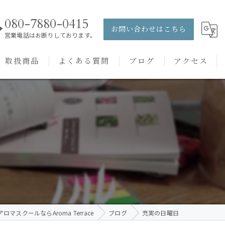
080-7880-0415
お問い合わせはこちら
営業電話はお断りしております。
取扱商品
よくある質問
ブログ
アクセス
ュー
PRANAROM
ケアメニュー
健草医学舎
バッチフラワーレメディ
ロマスクールならAroma Terrace
ブログ
充実の日曜日