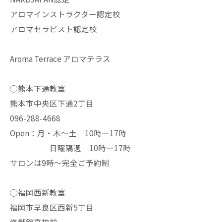
アロマインストラクター認定校
アロマセラピスト認定校
Aroma Terrace アロマテラス
◯熊本下通教室
熊本市中央区下通2丁目
096-288-4668
Open：月・木〜土 10時—17時
日曜隔週 10時—17時
サロンは9時〜完全ご予約制
◯福岡西新教室
福岡市早良区西新5丁目