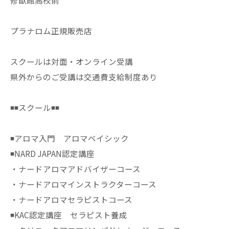
修猷館高校前
プラナロム正規販売店
スクールは対面・オンライン受講
県外からのご受講は交通費支給制度あり
◾️◾️スクール◾️◾️
◾️アロマ入門 アロマベイシック
◾️NARD JAPAN認定講座
・ナードアロマアドバイザーコース
・ナードアロマインストラクターコース
・ナードアロマセラピストコース
◾️KAC認定講座 セラピスト養成