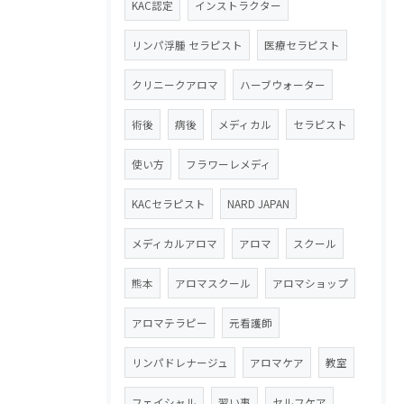
KAC認定
インストラクター
リンパ浮腫 セラピスト
医療セラピスト
クリニークアロマ
ハーブウォーター
術後
病後
メディカル
セラピスト
使い方
フラワーレメディ
KACセラピスト
NARD JAPAN
メディカルアロマ
アロマ
スクール
熊本
アロマスクール
アロマショップ
アロマテラピー
元看護師
リンパドレナージュ
アロマケア
教室
フェイシャル
習い事
セルフケア