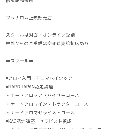
修猷館高校前
プラナロム正規販売店
スクールは対面・オンライン受講
県外からのご受講は交通費支給制度あり
◾️◾️スクール◾️◾️
◾️アロマ入門 アロマベイシック
◾️NARD JAPAN認定講座
・ナードアロマアドバイザーコース
・ナードアロマインストラクターコース
・ナードアロマセラピストコース
◾️KAC認定講座 セラピスト養成