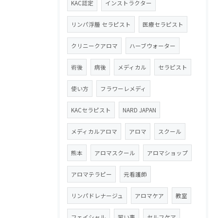
KAC認定
インストラクター
リンパ浮腫 セラピスト
医療セラピスト
クリニークアロマ
ハーブウォーター
術後
病後
メディカル
セラピスト
使い方
フラワーレメディ
KACセラピスト
NARD JAPAN
メディカルアロマ
アロマ
スクール
熊本
アロマスクール
アロマショップ
アロマテラピー
元看護師
リンパドレナージュ
アロマケア
教室
フェイシャル
習い事
セルフケア