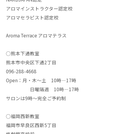
アロマインストラクター認定校
アロマセラピスト認定校
Aroma Terrace アロマテラス
◯熊本下通教室
熊本市中央区下通2丁目
096-288-4668
Open：月・木〜土 10時—17時
日曜隔週 10時—17時
サロンは9時〜完全ご予約制
◯福岡西新教室
福岡市早良区西新5丁目