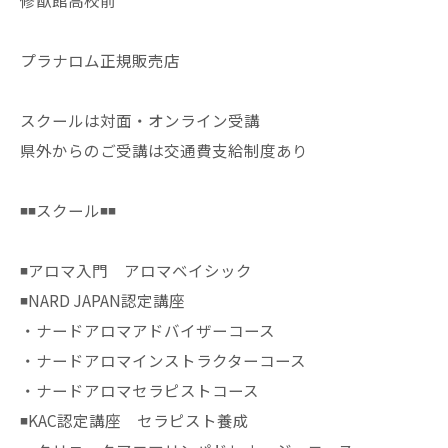
修猷館高校前
プラナロム正規販売店
スクールは対面・オンライン受講
県外からのご受講は交通費支給制度あり
◾️◾️スクール◾️◾️
◾️アロマ入門 アロマベイシック
◾️NARD JAPAN認定講座
・ナードアロマアドバイザーコース
・ナードアロマインストラクターコース
・ナードアロマセラピストコース
◾️KAC認定講座 セラピスト養成