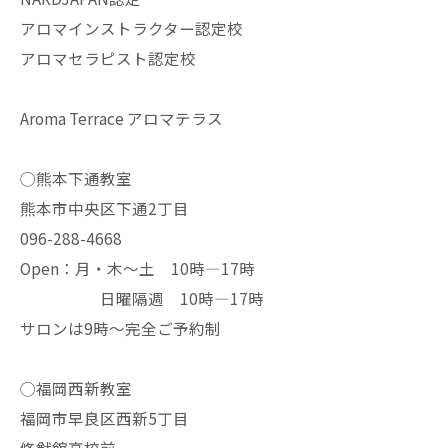
アロマインストラクター認定校
アロマセラピスト認定校
Aroma Terrace アロマテラス
◯熊本下通教室
熊本市中央区下通2丁目
096-288-4668
Open：月・木〜土 10時—17時
日曜隔週 10時—17時
サロンは9時〜完全ご予約制
◯福岡西新教室
福岡市早良区西新5丁目