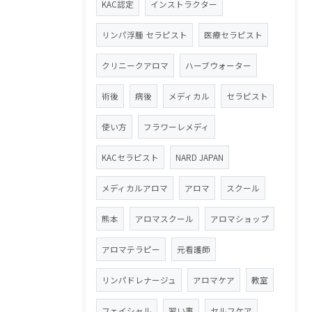
KAC認定
インストラクター
リンパ浮腫 セラピスト
医療セラピスト
クリニークアロマ
ハーブウォーター
術後
病後
メディカル
セラピスト
使い方
フラワーレメディ
KACセラピスト
NARD JAPAN
メディカルアロマ
アロマ
スクール
熊本
アロマスクール
アロマショップ
アロマテラピー
元看護師
リンパドレナージュ
アロマケア
教室
フェイシャル
習い事
セルフケア