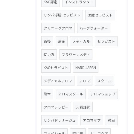
KAC認定
インストラクター
リンパ浮腫 セラピスト
医療セラピスト
クリニークアロマ
ハーブウォーター
術後
病後
メディカル
セラピスト
使い方
フラワーレメディ
KACセラピスト
NARD JAPAN
メディカルアロマ
アロマ
スクール
熊本
アロマスクール
アロマショップ
アロマテラピー
元看護師
リンパドレナージュ
アロマケア
教室
フェイシャル
習い事
セルフケア