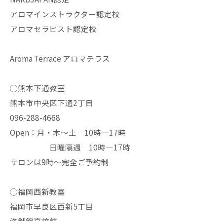
アロマインストラクター認定校
アロマセラピスト認定校
Aroma Terrace アロマテラス
◯熊本下通教室
熊本市中央区下通2丁目
096-288-4668
Open：月・木〜土 10時—17時
日曜隔週 10時—17時
サロンは9時〜完全ご予約制
◯福岡西新教室
福岡市早良区西新5丁目