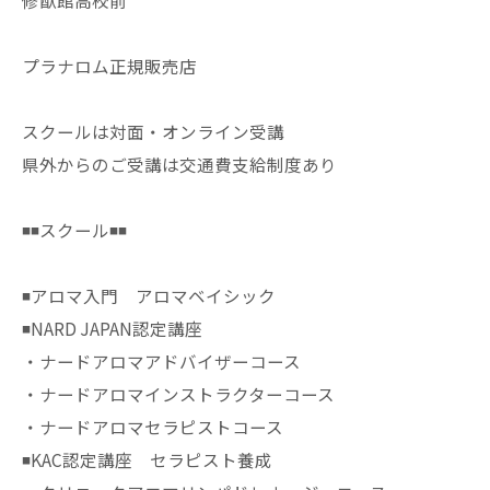
修猷館高校前
プラナロム正規販売店
スクールは対面・オンライン受講
県外からのご受講は交通費支給制度あり
◾️◾️スクール◾️◾️
◾️アロマ入門 アロマベイシック
◾️NARD JAPAN認定講座
・ナードアロマアドバイザーコース
・ナードアロマインストラクターコース
・ナードアロマセラピストコース
◾️KAC認定講座 セラピスト養成