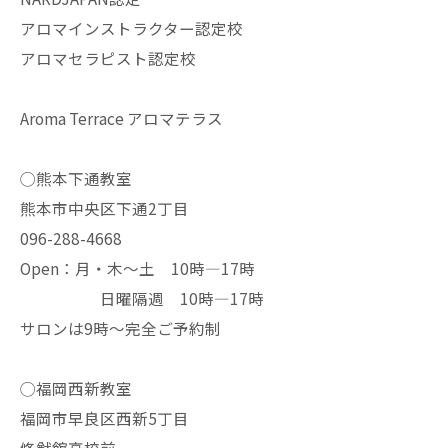
アロマインストラクター認定校
アロマセラピスト認定校
Aroma Terrace アロマテラス
◯熊本下通教室
熊本市中央区下通2丁目
096-288-4668
Open：月・木〜土 10時—17時
日曜隔週 10時—17時
サロンは9時〜完全ご予約制
◯福岡西新教室
福岡市早良区西新5丁目