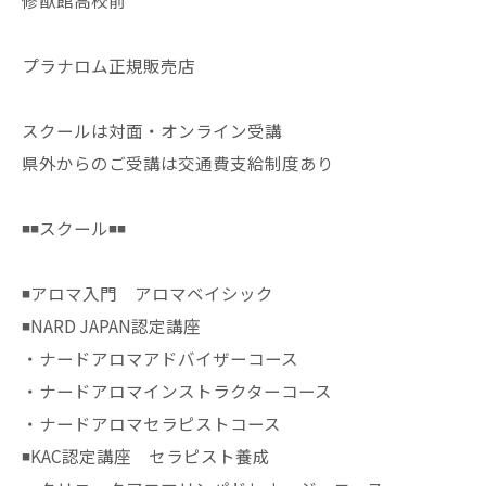
修猷館高校前
プラナロム正規販売店
スクールは対面・オンライン受講
県外からのご受講は交通費支給制度あり
◾️◾️スクール◾️◾️
◾️アロマ入門 アロマベイシック
◾️NARD JAPAN認定講座
・ナードアロマアドバイザーコース
・ナードアロマインストラクターコース
・ナードアロマセラピストコース
◾️KAC認定講座 セラピスト養成