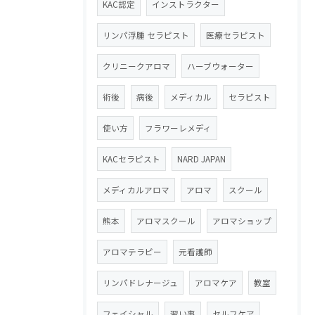
KAC認定
インストラクター
リンパ浮腫 セラピスト
医療セラピスト
クリニークアロマ
ハーブウォーター
術後
病後
メディカル
セラピスト
使い方
フラワーレメディ
KACセラピスト
NARD JAPAN
メディカルアロマ
アロマ
スクール
熊本
アロマスクール
アロマショップ
アロマテラピー
元看護師
リンパドレナージュ
アロマケア
教室
フェイシャル
習い事
セルフケア