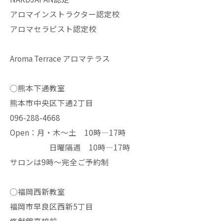
アロマインストラクター認定校
アロマセラピスト認定校
Aroma Terrace アロマテラス
◯熊本下通教室
熊本市中央区下通2丁目
096-288-4668
Open：月・木〜土 10時—17時
日曜隔週 10時—17時
サロンは9時〜完全ご予約制
◯福岡西新教室
福岡市早良区西新5丁目