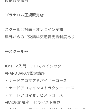
修猷館高校前
プラナロム正規販売店
スクールは対面・オンライン受講
県外からのご受講は交通費支給制度あり
◾️◾️スクール◾️◾️
◾️アロマ入門 アロマベイシック
◾️NARD JAPAN認定講座
・ナードアロマアドバイザーコース
・ナードアロマインストラクターコース
・ナードアロマセラピストコース
◾️KAC認定講座 セラピスト養成